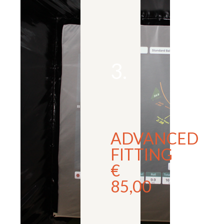
3.
ADVANCED
FITTING
€
85,00