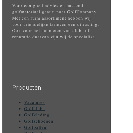
Voor een goed advies en passend
u
golfmateriaal gaat u naar GolfCompany.
de
Met een ruim assortiment hebben wij
advieskosten
voor vriendelijke tarieven een uitrusting.
retour.
Ook voor het aanmeten van clubs of
reparatie daarvan zijn wij de specialist.
Producten
Vacatures
Golfclubs
Golfkleding
Golfschoenen
Golfballen