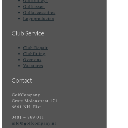
Golftrolleys
Golftassen
Golfaccessoires
Logoproducten
Club Service
Club Repair
Clubfitting
Over ons
Vacatures
Contact
GolfCompany
Grote Molenstraat 171
6661 NH, Elst
0481 – 769 011
info@golfcompany.nl