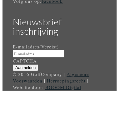
Volg ons op:
Facebook
Nieuwsbrief
inschrijving
E-mailadres
(Vereist)
CAPTCHA
© 2016 GolfCompany |
Algemene
Voorwaarden
|
Herroepingsrecht
|
Website door:
BOOOM Digital